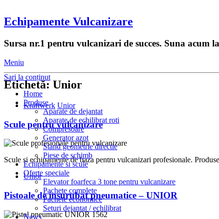
Echipamente Vulcanizare
Sursa nr.1 pentru vulcanizari de succes. Suna acum l
Meniu
Sari la conținut
Etichetă:
Unior
Home
Produse
Kraftwerk
Unior
Aparate de dejantat
Aparate de echilibrat roti
Scule pentru vulcanizare
Compresoare
Generator azot
Stand geometrie directie
Piese de schimb
Scule si echipamente de baza pentru vulcanizari profesionale. Produsele
Echipamente si scule
Oferte speciale
Unior
Elevator foarfeca 3 tone pentru vulcanizare
Pachete complete
Pistoale de insurubat pneumatice – UNIOR
Pachete economice
Seturi dejantat / echilibrat
News